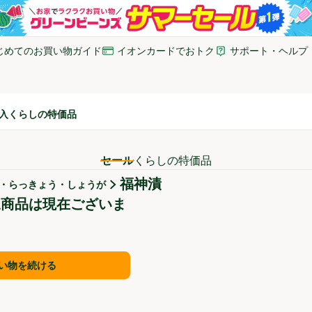
じめてのお買い物ガイド
イオンカードでおトク
サポート・ヘルプ
いウィンドウで開く)
(新しいウィンドウで開く)
(新しいウィンドウで開
入
くらしの特価品
セール
くらしの特価品
福神漬
・らっきょう・しょうが
象商品は現在ございま
い物を続ける