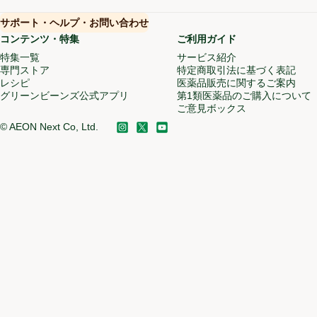
サポート・ヘルプ・お問い合わせ
(新しいウィンドウで開く)
(新しいウィンドウで開く)
コンテンツ・特集
ご利用ガイド
特集一覧
サービス紹介
(新しいウィンドウ
専門ストア
特定商取引法に基づく表記
レシピ
医薬品販売に関するご案内
グリーンビーンズ公式アプリ
(新しいウィンドウで開く)
第1類医薬品のご購入について
ご意見ボックス
(新しいウィン
©
AEON Next Co, Ltd.
Instagram
(新しいウィンドウで開く)
X
(新しいウィンドウで開く)
YouTube
(新しいウィンドウで開く)