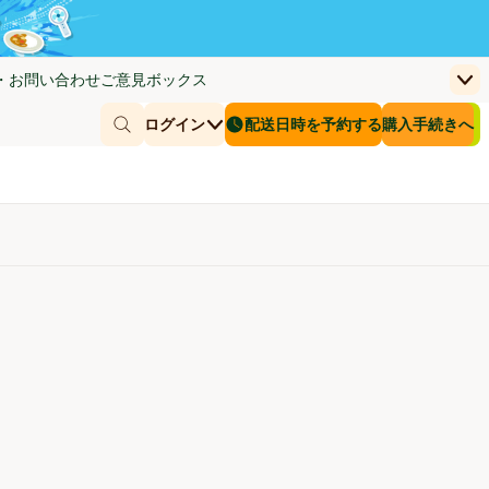
・お問い合わせ
ご意見ボックス
上
く)
(新しいウィンドウで開く)
お客さまのカー
ログイン
配送日時を予約する
購入手続きへ
￥0
商品を探す
配送日時を予約する