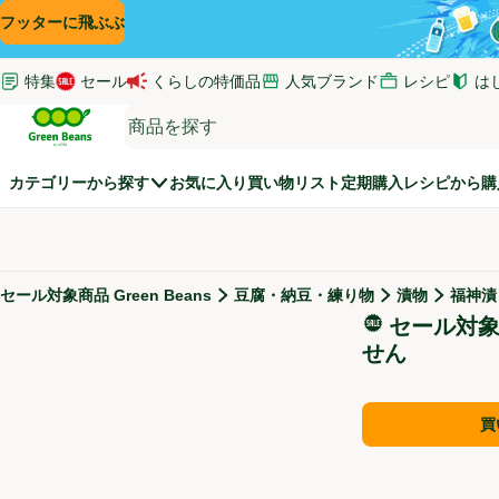
コンテンツに飛ぶ
検索に飛ぶ
フッターに飛ぶ
特集
セール
くらしの特価品
人気ブランド
レシピ
は
(新し
Green Beans
カテゴリーから探す
お気に入り
買い物リスト
定期購入
レシピから購
セール対象商品 Green Beans
豆腐・納豆・練り物
漬物
福神漬
セール対象商品
セール対
せん
買