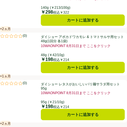
お買い得品名：10WAONPOINT 8月31日まで こ
140g
(￥213/100g)
￥298
価格
税込￥322
カートに追加する
+2ヵ月
賞味・消費期限保証：2ヵ月
ダイショー アボカドワカモレ & トマトサルサ用セット 48g(1回分 各1袋
(
0
)
ダイショー アボカドワカモレ & トマトサルサ用セット
評価は0件のレビューで5点中0.0点。
48g(1回分 各1袋)
10WAONPOINT 8月31日まで ここをクリック
お買い得品名：10WAONPOINT 8月31日まで こ
48g
(￥42/10g)
￥198
価格
税込￥214
カートに追加する
+1ヵ月
賞味・消費期限保証：1ヵ月
ダイショー レタスがおいしいパリ麺サラダ用セット 95g
(
0
)
ダイショー レタスがおいしいパリ麺サラダ用セット
評価は0件のレビューで5点中0.0点。
95g
10WAONPOINT 8月31日まで ここをクリック
お買い得品名：10WAONPOINT 8月31日まで こ
95g
(￥21/10g)
￥198
価格
税込￥214
カートに追加する
+2ヵ月
賞味・消費期限保証：2ヵ月