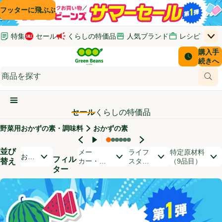
コンテンツに飛ぶ
検索に飛ぶ
フッターに飛ぶ
特集
セール
くらしの特価品
人気ブランド
レシピ
上
Green Beans
お客さ
購入手
￥0
はじめてのお買い物ガイド
イオンカードでおトク
配送日時
続きへ
(新しいウィンドウで開く)
(新しいウィンドウで開く)
サポート・ヘルプ・お問い合わせ
ご意見ボックス
商品
(新しいウィンドウで開く)
(新しいウィンドウで開く)
メインメニュ―ボタン
セール
くらしの特価品
野菜用おかずの素・調味料
おかずの素
セール対象商品
並び
開いて並び替えオプションのリストを見る
メー
ライフ
特定原材料
おす
フィル
替え
カー・ブ
スタイ
（9品目）
すめ
ター
ランド
ル
順
商品リスト