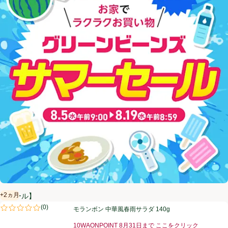
+2ヵ月
【セール】
賞味・消費期限保証：2ヵ月
モランボン 中華風春雨サラダ 140g
(
0
)
モランボン 中華風春雨サラダ 140g
評価は0件のレビューで5点中0.0点。
10WAONPOINT 8月31日まで ここをクリック