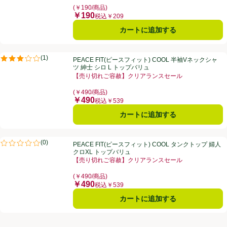
(￥190/商品)
￥190
価格
税込￥209
カートに追加する
PEACE FIT(ピースフィット) COOL 半袖Vネックシャツ 紳士 シロ L 
(
1
)
PEACE FIT(ピースフィット) COOL 半袖Vネックシャ
評価は1件のレビューで5点中3.0点。
ツ 紳士 シロ L トップバリュ
【売り切れご容赦】クリアランスセール
お買い得品名：【売り切れご容赦】クリアランスセール
(￥490/商品)
￥490
価格
税込￥539
カートに追加する
PEACE FIT(ピースフィット) COOL タンクトップ 婦人 クロXL トップ
(
0
)
PEACE FIT(ピースフィット) COOL タンクトップ 婦人
評価は0件のレビューで5点中0.0点。
クロXL トップバリュ
【売り切れご容赦】クリアランスセール
お買い得品名：【売り切れご容赦】クリアランスセール
(￥490/商品)
￥490
価格
税込￥539
カートに追加する