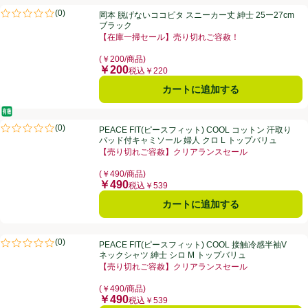
岡本 脱げないココピタ スニーカー丈 紳士 25ー27cm ブラック
(
0
)
岡本 脱げないココピタ スニーカー丈 紳士 25ー27cm
評価は0件のレビューで5点中0.0点。
ブラック
【在庫一掃セール】売り切れご容赦！
お買い得品名：【在庫一掃セール】売り切れご容赦！、
(￥200/商品)
￥200
価格
税込￥220
カートに追加する
オーガニック/有機
PEACE FIT(ピースフィット) COOL コットン 汗取りパッド付キャミソ
(
0
)
PEACE FIT(ピースフィット) COOL コットン 汗取り
評価は0件のレビューで5点中0.0点。
パッド付キャミソール 婦人 クロ L トップバリュ
【売り切れご容赦】クリアランスセール
お買い得品名：【売り切れご容赦】クリアランスセール
(￥490/商品)
￥490
価格
税込￥539
カートに追加する
PEACE FIT(ピースフィット) COOL 接触冷感半袖Vネックシャツ 紳士
(
0
)
PEACE FIT(ピースフィット) COOL 接触冷感半袖V
評価は0件のレビューで5点中0.0点。
ネックシャツ 紳士 シロ M トップバリュ
【売り切れご容赦】クリアランスセール
お買い得品名：【売り切れご容赦】クリアランスセール
(￥490/商品)
￥490
価格
税込￥539