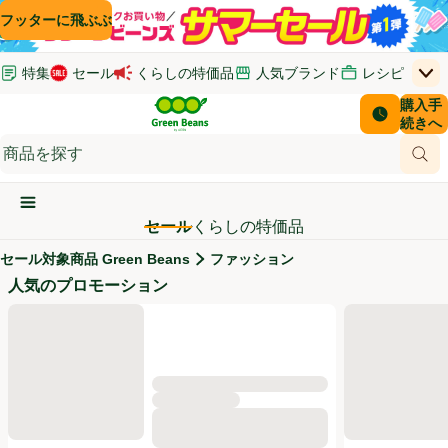
コンテンツに飛ぶ
検索に飛ぶ
フッターに飛ぶ
特集
セール
くらしの特価品
人気ブランド
レシピ
上
Green Beans
お客さ
購入手
￥0
はじめてのお買い物ガイド
イオンカードでおトク
配送日時
続きへ
(新しいウィンドウで開く)
(新しいウィンドウで開く)
サポート・ヘルプ・お問い合わせ
ご意見ボックス
商品
(新しいウィンドウで開く)
(新しいウィンドウで開く)
メインメニュ―ボタン
セール
くらしの特価品
セール対象商品 Green Beans
ファッション
セール対象商品
人気のプロモーション