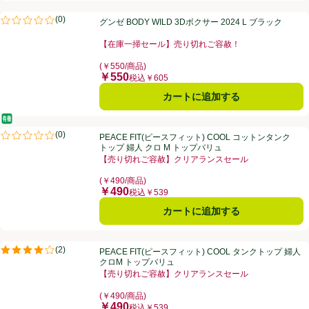
グンゼ BODY WILD 3Dボクサー 2024 L ブラック
(
0
)
グンゼ BODY WILD 3Dボクサー 2024 L ブラック
評価は0件のレビューで5点中0.0点。
【在庫一掃セール】売り切れご容赦！
お買い得品名：【在庫一掃セール】売り切れご容赦！、
(￥550/商品)
￥550
価格
税込￥605
カートに追加する
オーガニック/有機
PEACE FIT(ピースフィット) COOL コットンタンクトップ 婦人 クロ 
(
0
)
PEACE FIT(ピースフィット) COOL コットンタンク
評価は0件のレビューで5点中0.0点。
トップ 婦人 クロ M トップバリュ
【売り切れご容赦】クリアランスセール
お買い得品名：【売り切れご容赦】クリアランスセール
(￥490/商品)
￥490
価格
税込￥539
カートに追加する
PEACE FIT(ピースフィット) COOL タンクトップ 婦人 クロM トップ
(
2
)
PEACE FIT(ピースフィット) COOL タンクトップ 婦人
評価は2件のレビューで5点中4.0点。
クロM トップバリュ
【売り切れご容赦】クリアランスセール
お買い得品名：【売り切れご容赦】クリアランスセール
(￥490/商品)
￥490
価格
税込￥539