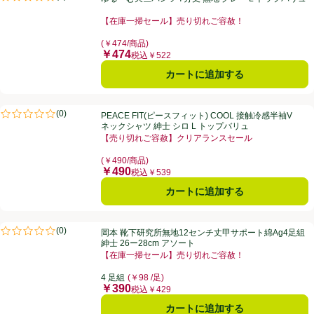
評価は2件のレビューで5点中5.0点。
【在庫一掃セール】売り切れご容赦！
お買い得品名：【在庫一掃セール】売り切れご容赦！、
(￥474/商品)
￥474
価格
税込￥522
カートに追加する
PEACE FIT(ピースフィット) COOL 接触冷感半袖Vネックシャツ 紳士 
(
0
)
PEACE FIT(ピースフィット) COOL 接触冷感半袖V
評価は0件のレビューで5点中0.0点。
ネックシャツ 紳士 シロ L トップバリュ
【売り切れご容赦】クリアランスセール
お買い得品名：【売り切れご容赦】クリアランスセール
(￥490/商品)
￥490
価格
税込￥539
カートに追加する
岡本 靴下研究所無地12センチ丈甲サポート綿Ag4足組 紳士 26ー28cm
(
0
)
岡本 靴下研究所無地12センチ丈甲サポート綿Ag4足組
評価は0件のレビューで5点中0.0点。
紳士 26ー28cm アソート
【在庫一掃セール】売り切れご容赦！
お買い得品名：【在庫一掃セール】売り切れご容赦！、
4 足組
(￥98 /足)
￥390
価格
税込￥429
カートに追加する