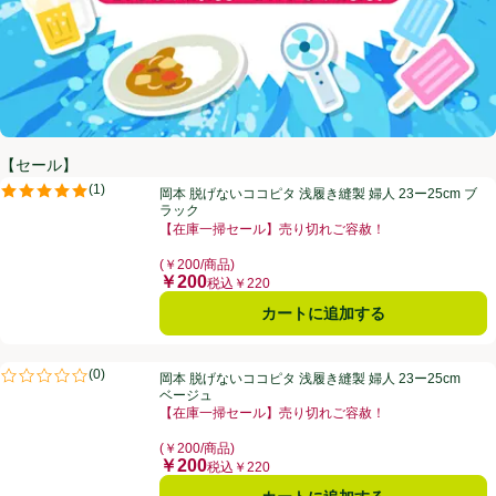
【セール】
岡本 脱げないココピタ 浅履き縫製 婦人 23ー25cm ブラック
(
1
)
岡本 脱げないココピタ 浅履き縫製 婦人 23ー25cm ブ
評価は1件のレビューで5点中5.0点。
ラック
【在庫一掃セール】売り切れご容赦！
お買い得品名：【在庫一掃セール】売り切れご容赦！、
(￥200/商品)
￥200
価格
税込￥220
カートに追加する
岡本 脱げないココピタ 浅履き縫製 婦人 23ー25cm ベージュ
(
0
)
岡本 脱げないココピタ 浅履き縫製 婦人 23ー25cm
評価は0件のレビューで5点中0.0点。
ベージュ
【在庫一掃セール】売り切れご容赦！
お買い得品名：【在庫一掃セール】売り切れご容赦！、
(￥200/商品)
￥200
価格
税込￥220