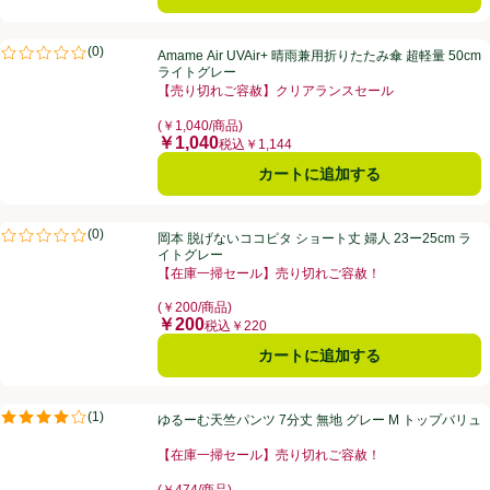
Amame Air UVAir+ 晴雨兼用折りたたみ傘 超軽量 50cm ライトグレー
(
0
)
Amame Air UVAir+ 晴雨兼用折りたたみ傘 超軽量 50cm
評価は0件のレビューで5点中0.0点。
ライトグレー
【売り切れご容赦】クリアランスセール
お買い得品名：【売り切れご容赦】クリアランスセール
(￥1,040/商品)
￥1,040
価格
税込￥1,144
カートに追加する
岡本 脱げないココピタ ショート丈 婦人 23ー25cm ライトグレー
(
0
)
岡本 脱げないココピタ ショート丈 婦人 23ー25cm ラ
評価は0件のレビューで5点中0.0点。
イトグレー
【在庫一掃セール】売り切れご容赦！
お買い得品名：【在庫一掃セール】売り切れご容赦！、
(￥200/商品)
￥200
価格
税込￥220
カートに追加する
ゆるーむ天竺パンツ 7分丈 無地 グレー M トップバリュ
(
1
)
ゆるーむ天竺パンツ 7分丈 無地 グレー M トップバリュ
評価は1件のレビューで5点中4.0点。
【在庫一掃セール】売り切れご容赦！
お買い得品名：【在庫一掃セール】売り切れご容赦！、