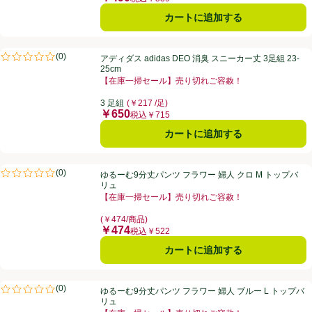
カートに追加する
アディダス adidas DEO 消臭 スニーカー丈 3足組 23-25cm
(
0
)
アディダス adidas DEO 消臭 スニーカー丈 3足組 23-
評価は0件のレビューで5点中0.0点。
25cm
【在庫一掃セール】売り切れご容赦！
お買い得品名：【在庫一掃セール】売り切れご容赦！、
3 足組
(￥217 /足)
￥650
価格
税込￥715
カートに追加する
ゆるーむ9分丈パンツ フラワー 婦人 クロ M トップバリュ
(
0
)
ゆるーむ9分丈パンツ フラワー 婦人 クロ M トップバ
評価は0件のレビューで5点中0.0点。
リュ
【在庫一掃セール】売り切れご容赦！
お買い得品名：【在庫一掃セール】売り切れご容赦！、
(￥474/商品)
￥474
価格
税込￥522
カートに追加する
ゆるーむ9分丈パンツ フラワー 婦人 ブルー L トップバリュ
(
0
)
ゆるーむ9分丈パンツ フラワー 婦人 ブルー L トップバ
評価は0件のレビューで5点中0.0点。
リュ