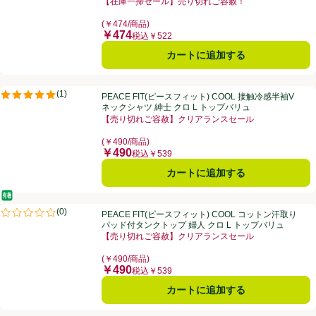
【在庫一掃セール】売り切れご容赦！
お買い得品名：【在庫一掃セール】売り切れご容赦！、
(￥474/商品)
￥474
価格
税込￥522
カートに追加する
PEACE FIT(ピースフィット) COOL 接触冷感半袖Vネックシャツ 紳士 
(
1
)
PEACE FIT(ピースフィット) COOL 接触冷感半袖V
評価は1件のレビューで5点中5.0点。
ネックシャツ 紳士 クロ L トップバリュ
【売り切れご容赦】クリアランスセール
お買い得品名：【売り切れご容赦】クリアランスセール
(￥490/商品)
￥490
価格
税込￥539
カートに追加する
オーガニック/有機
PEACE FIT(ピースフィット) COOL コットン汗取りパッド付タンクト
(
0
)
PEACE FIT(ピースフィット) COOL コットン汗取り
評価は0件のレビューで5点中0.0点。
パッド付タンクトップ 婦人 クロ L トップバリュ
【売り切れご容赦】クリアランスセール
お買い得品名：【売り切れご容赦】クリアランスセール
(￥490/商品)
￥490
価格
税込￥539
カートに追加する