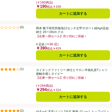
(￥190/商品)
￥190
価格
税込￥209
カートに追加する
岡本 靴下研究所無地12センチ丈甲サポート綿Ag4足組 紳士 26ー28cm
(
0
)
岡本 靴下研究所無地12センチ丈甲サポート綿Ag4足組
評価は0件のレビューで5点中0.0点。
紳士 26ー28cm クロ
【在庫一掃セール】売り切れご容赦！
お買い得品名：【在庫一掃セール】売り切れご容赦！、
4 足組
(￥98 /足)
￥390
価格
税込￥429
カートに追加する
カイタックファミリー 紳士ヒヤロン半袖丸首Tシャツ 接触冷感 L ネイ
(
1
)
カイタックファミリー 紳士ヒヤロン半袖丸首Tシャツ
評価は1件のレビューで5点中4.0点。
接触冷感 L ネイビー
【在庫一掃セール】売り切れご容赦！
お買い得品名：【在庫一掃セール】売り切れご容赦！、
(￥294/商品)
￥294
価格
税込￥324
カートに追加する
ゆるーむ天竺パンツ 7分丈 無地 グレー L トップバリュ
(
2
)
ゆるーむ天竺パンツ 7分丈 無地 グレー L トップバリュ