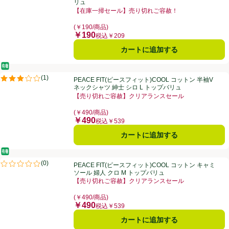
リュ
【在庫一掃セール】売り切れご容赦！
お買い得品名：【在庫一掃セール】売り切れご容赦！、
(￥190/商品)
￥190
価格
税込￥209
カートに追加する
オーガニック/有機
PEACE FIT(ピースフィット)COOL コットン 半袖Vネックシャツ 紳士 
(
1
)
PEACE FIT(ピースフィット)COOL コットン 半袖V
評価は1件のレビューで5点中3.0点。
ネックシャツ 紳士 シロ L トップバリュ
【売り切れご容赦】クリアランスセール
お買い得品名：【売り切れご容赦】クリアランスセール
(￥490/商品)
￥490
価格
税込￥539
カートに追加する
オーガニック/有機
PEACE FIT(ピースフィット)COOL コットン キャミソール 婦人 クロ 
(
0
)
PEACE FIT(ピースフィット)COOL コットン キャミ
評価は0件のレビューで5点中0.0点。
ソール 婦人 クロ M トップバリュ
【売り切れご容赦】クリアランスセール
お買い得品名：【売り切れご容赦】クリアランスセール
(￥490/商品)
￥490
価格
税込￥539
カートに追加する