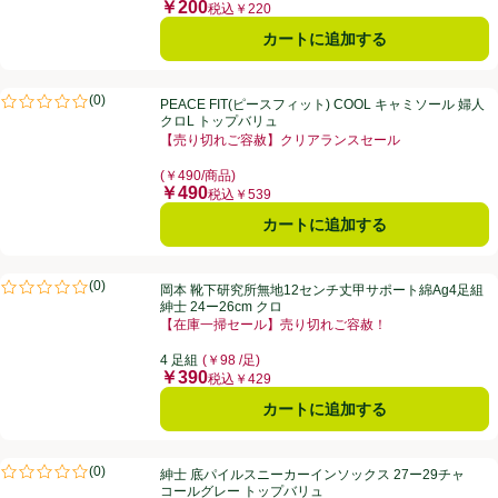
￥200
価格
税込￥220
カートに追加する
PEACE FIT(ピースフィット) COOL キャミソール 婦人 クロL トップ
(
0
)
PEACE FIT(ピースフィット) COOL キャミソール 婦人
評価は0件のレビューで5点中0.0点。
クロL トップバリュ
【売り切れご容赦】クリアランスセール
お買い得品名：【売り切れご容赦】クリアランスセール
(￥490/商品)
￥490
価格
税込￥539
カートに追加する
岡本 靴下研究所無地12センチ丈甲サポート綿Ag4足組 紳士 24ー26cm
(
0
)
岡本 靴下研究所無地12センチ丈甲サポート綿Ag4足組
評価は0件のレビューで5点中0.0点。
紳士 24ー26cm クロ
【在庫一掃セール】売り切れご容赦！
お買い得品名：【在庫一掃セール】売り切れご容赦！、
4 足組
(￥98 /足)
￥390
価格
税込￥429
カートに追加する
紳士 底パイルスニーカーインソックス 27ー29チャコールグレー トッ
(
0
)
紳士 底パイルスニーカーインソックス 27ー29チャ
評価は0件のレビューで5点中0.0点。
コールグレー トップバリュ