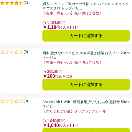
婦人 コットン二重ガーゼ長袖シャツパジャマ チェック M ウスクロ ト
(
2
)
婦人 コットン二重ガーゼ長袖シャツパジャマ チェック
評価は2件のレビューで5点中4.5点。
M ウスクロ トップバリュ
【在庫一掃セール】売り切れご容赦！
お買い得品名：【在庫一掃セール】売り切れご容赦！、
(￥1,194/商品)
￥1,194
価格
税込￥1,314
カートに追加する
岡本 脱げないココピタ やや深履き縫製 婦人 21ー23cm ベージュ
(
0
)
岡本 脱げないココピタ やや深履き縫製 婦人 21ー23cm
評価は0件のレビューで5点中0.0点。
ベージュ
【在庫一掃セール】売り切れご容赦！
お買い得品名：【在庫一掃セール】売り切れご容赦！、
(￥200/商品)
￥200
価格
税込￥220
カートに追加する
Amame Air UVAir+ 晴雨兼用折りたたみ傘 超軽量 50cm ネイビー
(
0
)
Amame Air UVAir+ 晴雨兼用折りたたみ傘 超軽量 50cm
評価は0件のレビューで5点中0.0点。
ネイビー
【売り切れご容赦】クリアランスセール
お買い得品名：【売り切れご容赦】クリアランスセール
(￥1,040/商品)
￥1,040
価格
税込￥1,144