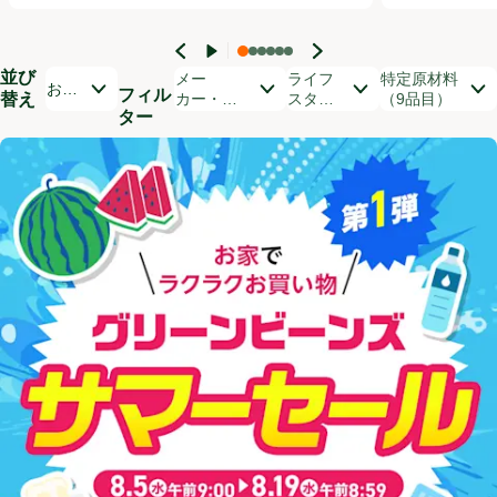
並び
開いて並び替えオプションのリストを見る
メー
ライフ
特定原材料
おす
フィル
替え
カー・ブ
スタイ
（9品目）
すめ
ター
ランド
ル
順
商品リスト