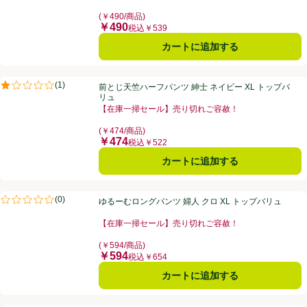
お買い得品名：【売り切れご容赦】クリアランスセール
(￥490/商品)
￥490
価格
税込￥539
カートに追加する
前とじ天竺ハーフパンツ 紳士 ネイビー XL トップバリュ
(
1
)
前とじ天竺ハーフパンツ 紳士 ネイビー XL トップバ
評価は1件のレビューで5点中1.0点。
リュ
【在庫一掃セール】売り切れご容赦！
お買い得品名：【在庫一掃セール】売り切れご容赦！、
(￥474/商品)
￥474
価格
税込￥522
カートに追加する
ゆるーむロングパンツ 婦人 クロ XL トップバリュ
(
0
)
ゆるーむロングパンツ 婦人 クロ XL トップバリュ
評価は0件のレビューで5点中0.0点。
【在庫一掃セール】売り切れご容赦！
お買い得品名：【在庫一掃セール】売り切れご容赦！、
(￥594/商品)
￥594
価格
税込￥654
カートに追加する