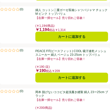
婦人 コットン二重ガーゼ長袖シャツパジャマ チェック M ピンク トッ
(
0
)
婦人 コットン二重ガーゼ長袖シャツパジャマ チェック
評価は0件のレビューで5点中0.0点。
M ピンク トップバリュ
【在庫一掃セール】売り切れご容赦！
お買い得品名：【在庫一掃セール】売り切れご容赦！、
(￥1,194/商品)
￥1,194
価格
税込￥1,314
カートに追加する
PEACE FIT(ピースフィット) COOL 吸汗速乾メッシュスニーカー 婦人 
(
0
)
PEACE FIT(ピースフィット) COOL 吸汗速乾メッシュ
評価は0件のレビューで5点中0.0点。
スニーカー 婦人 ベージュ 23-25cm トップバリュ
【在庫一掃セール】売り切れご容赦！
お買い得品名：【在庫一掃セール】売り切れご容赦！、
(￥190 /足)
￥190
価格
税込￥209
カートに追加する
岡本 脱げないココピタ超浅履き縫製 婦人 23ー25cm ブラック
(
0
)
岡本 脱げないココピタ超浅履き縫製 婦人 23ー25cm ブ
評価は0件のレビューで5点中0.0点。
ラック
【在庫一掃セール】売り切れご容赦！
お買い得品名：【在庫一掃セール】売り切れご容赦！、
(￥200/商品)