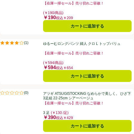
【在庫一掃セール】売り切れご容赦！
お買い得品名：【在庫一掃セール】売り切れご容赦！、
(￥190/商品)
￥190
価格
税込￥209
カートに追加する
ゆるーむロングパンツ 婦人 クロ L トップバリュ
(
1
)
ゆるーむロングパンツ 婦人 クロ L トップバリュ
評価は1件のレビューで5点中4.0点。
【在庫一掃セール】売り切れご容赦！
お買い得品名：【在庫一掃セール】売り切れご容赦！、
(￥594/商品)
￥594
価格
税込￥654
カートに追加する
アツギ ATSUGISTOCKING なめらかで美しく。 ひざ下 3足組 22-25
(
0
)
アツギ ATSUGISTOCKING なめらかで美しく。 ひざ下
評価は0件のレビューで5点中0.0点。
3足組 22-25cm シアーベージュ
【在庫一掃セール】売り切れご容赦！
お買い得品名：【在庫一掃セール】売り切れご容赦！、
3 足
(￥130 /足)
￥390
価格
税込￥429
カートに追加する