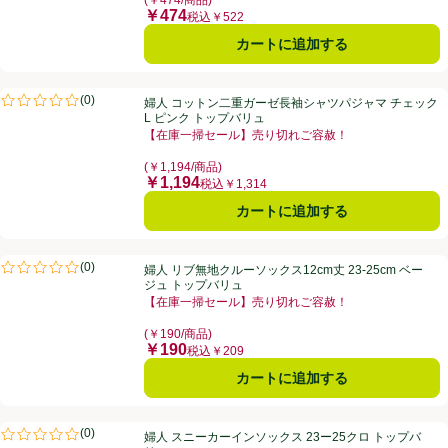
(￥474/商品)
￥474
価格
税込￥522
カートに追加する
婦人 コットン二重ガーゼ長袖シャツパジャマ チェック L ピンク トッ
(
0
)
婦人 コットン二重ガーゼ長袖シャツパジャマ チェック
評価は0件のレビューで5点中0.0点。
L ピンク トップバリュ
【在庫一掃セール】売り切れご容赦！
お買い得品名：【在庫一掃セール】売り切れご容赦！、
(￥1,194/商品)
￥1,194
価格
税込￥1,314
カートに追加する
婦人 リブ無地クルーソックス12cm丈 23-25cm ベージュ トップバリュ
(
0
)
婦人 リブ無地クルーソックス12cm丈 23-25cm ベー
評価は0件のレビューで5点中0.0点。
ジュ トップバリュ
【在庫一掃セール】売り切れご容赦！
お買い得品名：【在庫一掃セール】売り切れご容赦！、
(￥190/商品)
￥190
価格
税込￥209
カートに追加する
婦人 スニーカーインソックス 23ー25クロ トップバリュ
(
0
)
婦人 スニーカーインソックス 23ー25クロ トップバ
評価は0件のレビューで5点中0.0点。