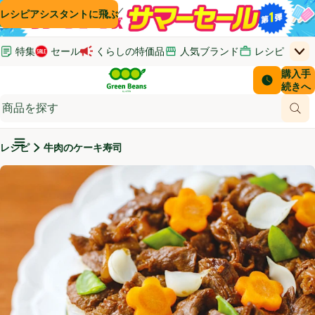
コンテンツに飛ぶ
検索に飛ぶ
フッターに飛ぶ
レシピアシスタントに飛ぶ
特集
セール
くらしの特価品
人気ブランド
レシピ
上
Green Beans
お客さ
購入手
￥0
はじめてのお買い物ガイド
イオンカードでおトク
配送日時
続きへ
(新しいウィンドウで開く)
(新しいウィンドウで開く)
サポート・ヘルプ・お問い合わせ
ご意見ボックス
商品
(新しいウィンドウで開く)
(新しいウィンドウで開く)
メインメニュ―ボタン
レシピ
牛肉のケーキ寿司