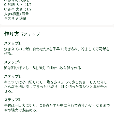
C 砂糖 大さじ1/2
C みそ 大さじ1/2
人参(梅型) 適量
キヌサヤ 適量
作り方
7ステップ
ステップ1.
炊き立てのご飯に合わせたAを手早く混ぜ込み、冷まして寿司飯を
作る。
ステップ2.
卵は割りほぐし、Bを加えて細かい炒り卵を作る。
ステップ3.
キュウリは小口切りにし、塩を少々ふって少しおき、しんなりし
たら塩を洗い流してきっちり絞り、細く切った青シソと混ぜ合わ
せる。
ステップ4.
牛肉は一口大に切り、Cを煮たてた中に入れて煮汁がなくなるまで
やや強火で煮詰める。