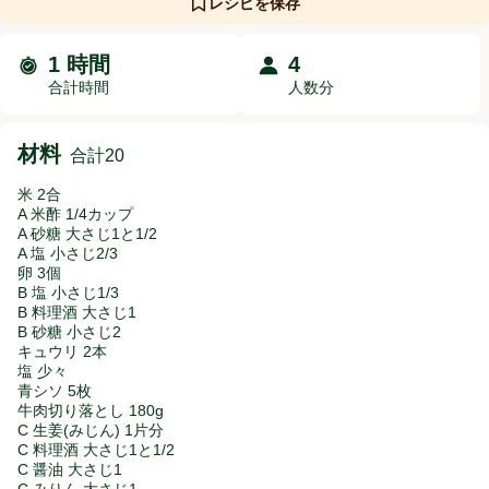
レシピを保存
1 時間
4
時間と人数分
合計時間
人数分
材料
合計20
米 2合
A 米酢 1/4カップ
A 砂糖 大さじ1と1/2
A 塩 小さじ2/3
卵 3個
B 塩 小さじ1/3
B 料理酒 大さじ1
B 砂糖 小さじ2
キュウリ 2本
塩 少々
青シソ 5枚
牛肉切り落とし 180g
C 生姜(みじん) 1片分
C 料理酒 大さじ1と1/2
C 醤油 大さじ1
C みりん 大さじ1