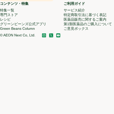
コンテンツ・特集
ご利用ガイド
特集一覧
サービス紹介
(新しいウィンドウ
専門ストア
特定商取引法に基づく表記
レシピ
医薬品販売に関するご案内
グリーンビーンズ公式アプリ
(新しいウィンドウで開く)
第1類医薬品のご購入について
Green Beans Column
(新しいウィンドウで開く)
ご意見ボックス
(新しいウィン
©
AEON Next Co, Ltd.
Instagram
(新しいウィンドウで開く)
X
(新しいウィンドウで開く)
YouTube
(新しいウィンドウで開く)