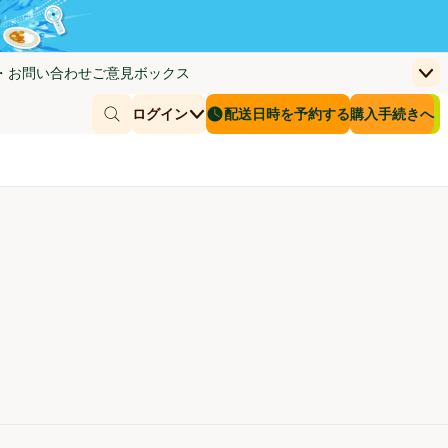
・お問い合わせ
ご意見ボックス
上
く)
(新しいウィンドウで開く)
お客さまのカー
ログイン
配送日時を予約する
購入手続きへ
￥0
商品を探す
配送日時を予約する