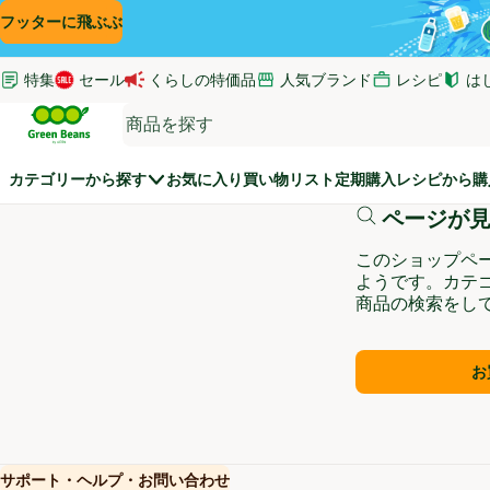
コンテンツに飛ぶ
検索に飛ぶ
フッターに飛ぶ
特集
セール
くらしの特価品
人気ブランド
レシピ
は
(新し
Green Beans
カテゴリーから探す
お気に入り
買い物リスト
定期購入
レシピから購
ページが
このショップペ
ようです。カテ
商品の検索をし
お
サポート・ヘルプ・お問い合わせ
(新しいウィンドウで開く)
(新しいウィンドウで開く)