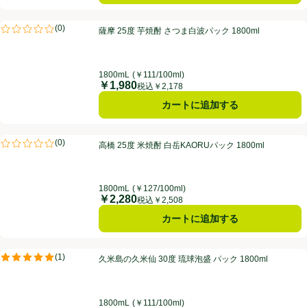
薩摩 25度 芋焼酎 さつま白波パック 1800ml
(
0
)
薩摩 25度 芋焼酎 さつま白波パック 1800ml
評価は0件のレビューで5点中0.0点。
1800mL
(￥111/100ml)
￥1,980
価格
税込￥2,178
カートに追加する
高橋 25度 米焼酎 白岳KAORUパック 1800ml
(
0
)
高橋 25度 米焼酎 白岳KAORUパック 1800ml
評価は0件のレビューで5点中0.0点。
1800mL
(￥127/100ml)
￥2,280
価格
税込￥2,508
カートに追加する
久米島の久米仙 30度 琉球泡盛 パック 1800ml
(
1
)
久米島の久米仙 30度 琉球泡盛 パック 1800ml
評価は1件のレビューで5点中5.0点。
1800mL
(￥111/100ml)