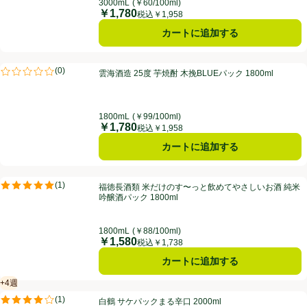
3000mL
(￥60/100ml)
￥1,780
価格
税込￥1,958
カートに追加する
雲海酒造 25度 芋焼酎 木挽BLUEパック 1800ml
(
0
)
雲海酒造 25度 芋焼酎 木挽BLUEパック 1800ml
評価は0件のレビューで5点中0.0点。
1800mL
(￥99/100ml)
￥1,780
価格
税込￥1,958
カートに追加する
福徳長酒類 米だけのす〜っと飲めてやさしいお酒 純米吟醸酒パック 180
(
1
)
福徳長酒類 米だけのす〜っと飲めてやさしいお酒 純米
評価は1件のレビューで5点中5.0点。
吟醸酒パック 1800ml
1800mL
(￥88/100ml)
￥1,580
価格
税込￥1,738
カートに追加する
+4週
賞味・消費期限保証：4週間
白鶴 サケパックまる辛口 2000ml
(
1
)
白鶴 サケパックまる辛口 2000ml
評価は1件のレビューで5点中4.0点。