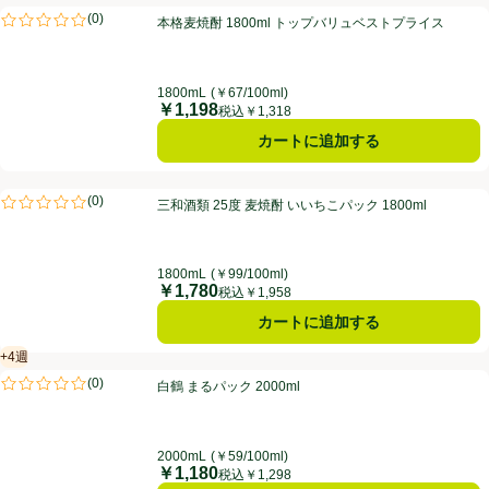
本格麦焼酎 1800ml トップバリュベストプライス
(
0
)
本格麦焼酎 1800ml トップバリュベストプライス
評価は0件のレビューで5点中0.0点。
1800mL
(￥67/100ml)
￥1,198
価格
税込￥1,318
カートに追加する
三和酒類 25度 麦焼酎 いいちこパック 1800ml
(
0
)
三和酒類 25度 麦焼酎 いいちこパック 1800ml
評価は0件のレビューで5点中0.0点。
1800mL
(￥99/100ml)
￥1,780
価格
税込￥1,958
カートに追加する
+4週
賞味・消費期限保証：4週間
白鶴 まるパック 2000ml
(
0
)
白鶴 まるパック 2000ml
評価は0件のレビューで5点中0.0点。
2000mL
(￥59/100ml)
￥1,180
価格
税込￥1,298