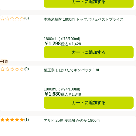
カートに追加する
本格米焼酎 1800ml トップバリュベストプライス
(
0
)
本格米焼酎 1800ml トップバリュベストプライス
評価は0件のレビューで5点中0.0点。
1800mL
(￥73/100ml)
￥1,298
価格
税込￥1,428
カートに追加する
+4週
賞味・消費期限保証：4週間
菊正宗 しぼりたてギンパック 1.8L
(
0
)
菊正宗 しぼりたてギンパック 1.8L
評価は0件のレビューで5点中0.0点。
1800mL
(￥94/100ml)
￥1,680
価格
税込￥1,848
カートに追加する
アサヒ 25度 麦焼酎 かのか 1800ml
(
1
)
アサヒ 25度 麦焼酎 かのか 1800ml
評価は1件のレビューで5点中5.0点。