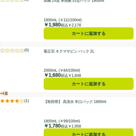
高橋 25度 米焼酎 白岳パック 1800ml
評価は0件のレビューで5点中0.0点。
1800mL
(￥111/100ml)
￥1,980
価格
税込￥2,178
カートに追加する
菊正宗 キクマサピン パック 2L
(
0
)
菊正宗 キクマサピン パック 2L
評価は0件のレビューで5点中0.0点。
2000mL
(￥84/100ml)
￥1,680
価格
税込￥1,848
カートに追加する
+4週
賞味・消費期限保証：4週間
【秋田県】 高清水 辛口パック 1800ml
(
1
)
【秋田県】 高清水 辛口パック 1800ml
評価は1件のレビューで5点中4.0点。
1800mL
(￥99/100ml)
￥1,780
価格
税込￥1,958
カートに追加する