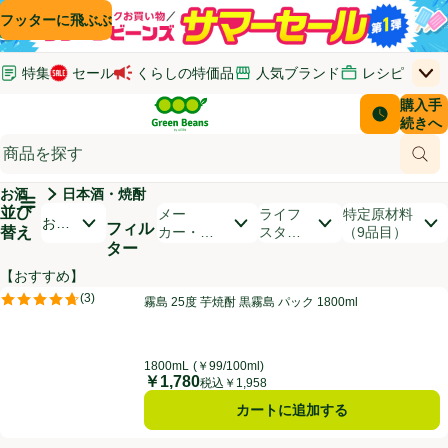
コンテンツに飛ぶ
検索に飛ぶ
フッターに飛ぶ
特集
セール
くらしの特価品
人気ブランド
レシピ
上
Green Beans
お客さ
購入手
￥0
はじめてのお買い物ガイド
イオンカードでおトク
配送日時
続きへ
(新しいウィンドウで開く)
(新しいウィンドウで開く)
サポート・ヘルプ・お問い合わせ
ご意見ボックス
商品
(新しいウィンドウで開く)
(新しいウィンドウで開く)
お酒
日本酒・焼酎
メインメニュ―ボタン
並び
開いて並び替えオプションのリストを見る
メー
ライフ
特定原材料
おす
フィル
替え
カー・ブ
スタイ
（9品目）
すめ
ター
ランド
ル
順
【おすすめ】
商品リスト
霧島 25度 芋焼酎 黒霧島 パック 1800ml
(
3
)
霧島 25度 芋焼酎 黒霧島 パック 1800ml
評価は3件のレビューで5点中4.7点。
1800mL
(￥99/100ml)
￥1,780
価格
税込￥1,958
カートに追加する