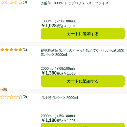
芳醇芋 1800ml トップバリュベストプライス
(
0
)
芳醇芋 1800ml トップバリュベストプライス
評価は0件のレビューで5点中0.0点。
1800mL
(￥58/100ml)
￥1,028
価格
税込￥1,131
カートに追加する
福徳長酒類 米だけのす〜っと飲めてやさしいお酒 純米酒パック 2000m
(
1
)
福徳長酒類 米だけのす〜っと飲めてやさしいお酒 純米
評価は1件のレビューで5点中5.0点。
酒パック 2000ml
2000mL
(￥69/100ml)
￥1,380
価格
税込￥1,518
カートに追加する
+4週
賞味・消費期限保証：4週間
月桂冠 月パック 2000ml
(
0
)
月桂冠 月パック 2000ml
評価は0件のレビューで5点中0.0点。
2000mL
(￥59/100ml)
￥1,180
価格
税込￥1,298