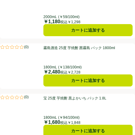
2000mL
(￥59/100ml)
￥1,180
価格
税込￥1,298
カートに追加する
霧島酒造 25度 芋焼酎 茜霧島 パック 1800ml
(
0
)
霧島酒造 25度 芋焼酎 茜霧島 パック 1800ml
評価は0件のレビューで5点中0.0点。
1800mL
(￥138/100ml)
￥2,480
価格
税込￥2,728
カートに追加する
宝 25度 芋焼酎 黒よかいち パック 1.8L
(
0
)
宝 25度 芋焼酎 黒よかいち パック 1.8L
評価は0件のレビューで5点中0.0点。
1800mL
(￥94/100ml)
￥1,680
価格
税込￥1,848
カートに追加する