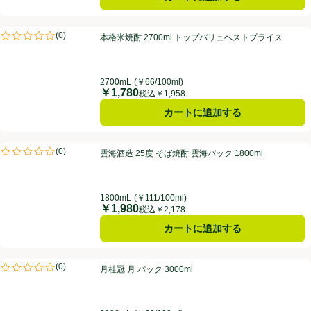
本格米焼酎 2700ml トップバリュベストプライス
(
0
)
本格米焼酎 2700ml トップバリュベストプライス
評価は0件のレビューで5点中0.0点。
2700mL
(￥66/100ml)
￥1,780
価格
税込￥1,958
カートに追加する
雲海酒造 25度 そば焼酎 雲海パック 1800ml
(
0
)
雲海酒造 25度 そば焼酎 雲海パック 1800ml
評価は0件のレビューで5点中0.0点。
1800mL
(￥111/100ml)
￥1,980
価格
税込￥2,178
カートに追加する
月桂冠 月 パック 3000ml
(
0
)
月桂冠 月 パック 3000ml
評価は0件のレビューで5点中0.0点。