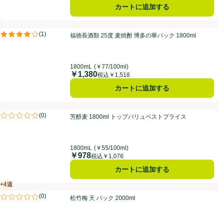
カートに追加する
福徳長酒類 25度 麦焼酎 博多の華パック 1800ml
(
1
)
福徳長酒類 25度 麦焼酎 博多の華パック 1800ml
評価は1件のレビューで5点中4.0点。
1800mL
(￥77/100ml)
￥1,380
価格
税込￥1,518
カートに追加する
芳醇麦 1800ml トップバリュベストプライス
(
0
)
芳醇麦 1800ml トップバリュベストプライス
評価は0件のレビューで5点中0.0点。
1800mL
(￥55/100ml)
￥978
価格
税込￥1,076
カートに追加する
+4週
賞味・消費期限保証：4週間
松竹梅 天 パック 2000ml
(
0
)
松竹梅 天 パック 2000ml
評価は0件のレビューで5点中0.0点。