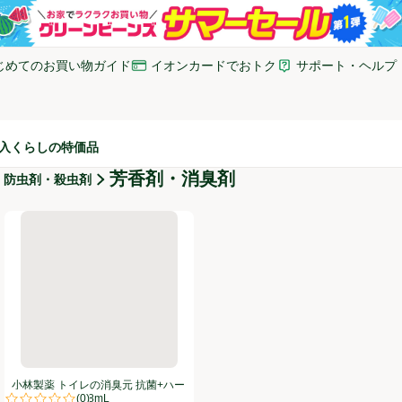
じめてのお買い物ガイド
イオンカードでおトク
サポート・ヘルプ
いウィンドウで開く)
(新しいウィンドウで開く)
(新しいウィンドウで開
入
くらしの特価品
芳香剤・消臭剤
・防虫剤・殺虫剤
オン消臭プラス 大容量詰替 800g
小林製薬 トイレの消臭元 抗菌+ハーバルシトラス 5.8mL
小林製薬 トイレの消臭元 抗菌+ハー
(
0
)
バルシトラス 5.8mL