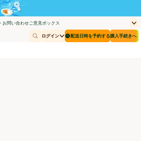
・お問い合わせ
ご意見ボックス
上
く)
(新しいウィンドウで開く)
お客さまのカー
ログイン
配送日時を予約する
購入手続きへ
￥0
商品を探す
配送日時を予約する