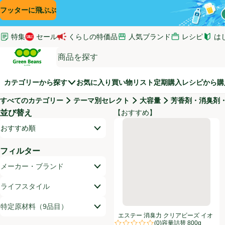
コンテンツに飛ぶ
検索に飛ぶ
フッターに飛ぶ
特集
セール
くらしの特価品
人気ブランド
レシピ
は
(新し
Green Beans
カテゴリーから探す
お気に入り
買い物リスト
定期購入
レシピから購
すべてのカテゴリー
テーマ別セレクト
大容量
芳香剤・消臭剤
並び替え
【おすすめ】
商品リスト
エステー 消臭力 クリアビーズ イ
開いて並び替えオプションのリストを見る
おすすめ順
フィルター
メーカー・ブランド
ライフスタイル
特定原材料（9品目）
エステー 消臭力 クリアビーズ イオ
(
0
)
ン消臭プラス 大容量詰替 800g