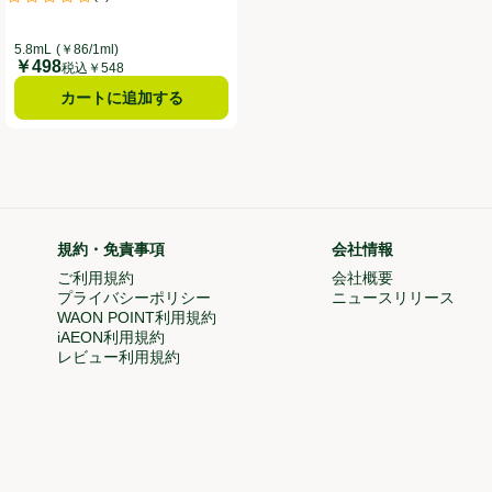
。
評価は0件のレビューで5点中0.0点。
5.8mL
(￥86/1ml)
￥498
価格
税込￥548
カートに追加する
規約・免責事項
会社情報
で開く)
ご利用規約
会社概要
(新しいウィン
プライバシーポリシー
ニュースリリース
(新
WAON POINT利用規約
(新しいウィンドウで開く)
iAEON利用規約
(新しいウィンドウで開く)
ドウで開く)
レビュー利用規約