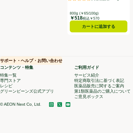
評価は0件のレビューで5点中0.0点
800g
(￥65/100g)
￥518
価格
税込￥570
カートに追加する
サポート・ヘルプ・お問い合わせ
(新しいウィンドウで開く)
(新しいウィンドウで開く)
コンテンツ・特集
ご利用ガイド
特集一覧
サービス紹介
(新しいウィンドウ
専門ストア
特定商取引法に基づく表記
レシピ
医薬品販売に関するご案内
グリーンビーンズ公式アプリ
(新しいウィンドウで開く)
第1類医薬品のご購入について
ご意見ボックス
(新しいウィン
©
AEON Next Co, Ltd.
Instagram
(新しいウィンドウで開く)
X
(新しいウィンドウで開く)
YouTube
(新しいウィンドウで開く)