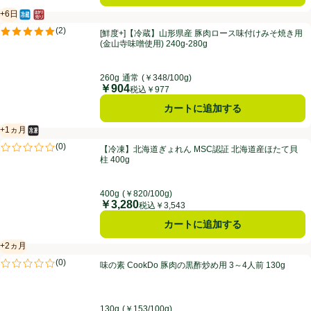
+6日
冷蔵食品
はかり売り（不定貫）
賞味・消費期限保証：6日
[鮮度+]【冷蔵】山形県産 豚肉ロース味付けみそ焼き用(金山寺味噌使用) 24
(
2
)
[鮮度+]【冷蔵】山形県産 豚肉ロース味付けみそ焼き用
評価は2件のレビューで5点中5.0点。
(金山寺味噌使用) 240g-280g
260g
通常
(￥348/100g)
￥904
価格
税込￥977
カートに追加する
+1ヵ月
冷凍食品
賞味・消費期限保証：1ヵ月
【冷凍】北海道ぎょれん MSC認証 北海道産ほたて貝柱 400g
(
0
)
【冷凍】北海道ぎょれん MSC認証 北海道産ほたて貝
評価は0件のレビューで5点中0.0点。
柱 400g
400g
(￥820/100g)
￥3,280
価格
税込￥3,543
カートに追加する
+2ヵ月
賞味・消費期限保証：2ヵ月
味の素 CookDo 豚肉の黒酢炒め用 3～4人前 130g
(
0
)
味の素 CookDo 豚肉の黒酢炒め用 3～4人前 130g
評価は0件のレビューで5点中0.0点。
130g
(￥153/100g)