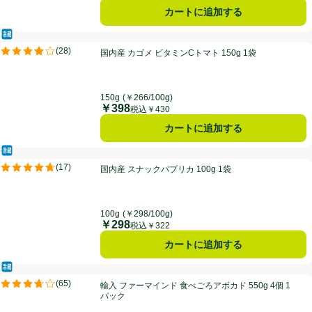
カートに追加する
冷蔵食品
国内産 カゴメ ビタミンCトマト 150g 1袋
(
28
)
国内産 カゴメ ビタミンCトマト 150g 1袋
評価は28件のレビューで5点中3.9点。
150g
(￥266/100g)
￥398
価格
税込￥430
カートに追加する
冷蔵食品
国内産 スナックパプリカ 100g 1袋
(
17
)
国内産 スナックパプリカ 100g 1袋
評価は17件のレビューで5点中4.7点。
100g
(￥298/100g)
￥298
価格
税込￥322
カートに追加する
冷蔵食品
輸入 ファーマインド 食べごろアボカド 550g 4個 1パック
(
65
)
輸入 ファーマインド 食べごろアボカド 550g 4個 1
評価は65件のレビューで5点中3.7点。
パック