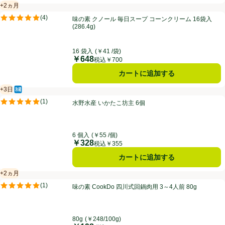
+2ヵ月
賞味・消費期限保証：2ヵ月
味の素 クノール 毎日スープ コーンクリーム 16袋入 (286.4g)
(
4
)
味の素 クノール 毎日スープ コーンクリーム 16袋入
評価は4件のレビューで5点中5.0点。
(286.4g)
16 袋入
(￥41 /袋)
￥648
価格
税込￥700
カートに追加する
+3日
冷蔵食品
賞味・消費期限保証：3日
水野水産 いかたこ坊主 6個
(
1
)
水野水産 いかたこ坊主 6個
評価は1件のレビューで5点中5.0点。
6 個入
(￥55 /個)
￥328
価格
税込￥355
カートに追加する
+2ヵ月
賞味・消費期限保証：2ヵ月
味の素 CookDo 四川式回鍋肉用 3～4人前 80g
(
1
)
味の素 CookDo 四川式回鍋肉用 3～4人前 80g
評価は1件のレビューで5点中5.0点。
80g
(￥248/100g)