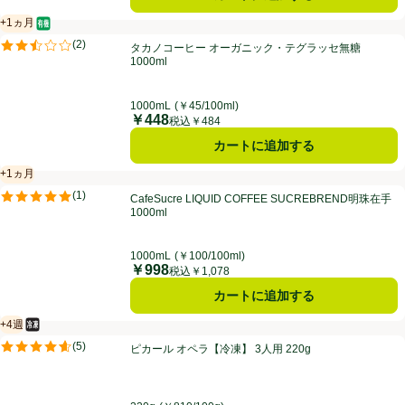
+1ヵ月
オーガニック/有機
賞味・消費期限保証：1ヵ月
タカノコーヒー オーガニック・テグラッセ無糖 1000ml
(
2
)
タカノコーヒー オーガニック・テグラッセ無糖
評価は2件のレビューで5点中2.5点。
1000ml
1000mL
(￥45/100ml)
￥448
価格
税込￥484
カートに追加する
+1ヵ月
賞味・消費期限保証：1ヵ月
CafeSucre LIQUID COFFEE SUCREBREND明珠在手 1000ml
(
1
)
CafeSucre LIQUID COFFEE SUCREBREND明珠在手
評価は1件のレビューで5点中5.0点。
1000ml
1000mL
(￥100/100ml)
￥998
価格
税込￥1,078
カートに追加する
+4週
冷凍食品
賞味・消費期限保証：4週間
ピカール オペラ【冷凍】 3人用 220g
(
5
)
ピカール オペラ【冷凍】 3人用 220g
評価は5件のレビューで5点中4.6点。