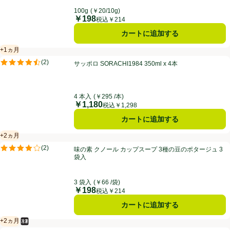
100g
(￥20/10g)
￥198
価格
税込￥214
カートに追加する
+1ヵ月
賞味・消費期限保証：1ヵ月
サッポロ SORACHI1984 350ml x 4本
(
2
)
サッポロ SORACHI1984 350ml x 4本
評価は2件のレビューで5点中4.5点。
4 本入
(￥295 /本)
￥1,180
価格
税込￥1,298
カートに追加する
+2ヵ月
賞味・消費期限保証：2ヵ月
味の素 クノール カップスープ 3種の豆のポタージュ 3袋入
(
2
)
味の素 クノール カップスープ 3種の豆のポタージュ 3
評価は2件のレビューで5点中4.0点。
袋入
3 袋入
(￥66 /袋)
￥198
価格
税込￥214
カートに追加する
+2ヵ月
冷凍食品
賞味・消費期限保証：2ヵ月