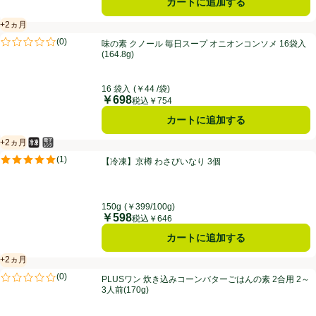
カートに追加する
+2ヵ月
賞味・消費期限保証：2ヵ月
味の素 クノール 毎日スープ オニオンコンソメ 16袋入 (164.8g)
(
0
)
味の素 クノール 毎日スープ オニオンコンソメ 16袋入
評価は0件のレビューで5点中0.0点。
(164.8g)
16 袋入
(￥44 /袋)
￥698
価格
税込￥754
カートに追加する
+2ヵ月
冷凍食品
電子レンジ使用可
賞味・消費期限保証：2ヵ月
【冷凍】京樽 わさびいなり 3個
(
1
)
【冷凍】京樽 わさびいなり 3個
評価は1件のレビューで5点中5.0点。
150g
(￥399/100g)
￥598
価格
税込￥646
カートに追加する
+2ヵ月
賞味・消費期限保証：2ヵ月
PLUSワン 炊き込みコーンバターごはんの素 2合用 2～3人前(170g)
(
0
)
PLUSワン 炊き込みコーンバターごはんの素 2合用 2～
評価は0件のレビューで5点中0.0点。
3人前(170g)