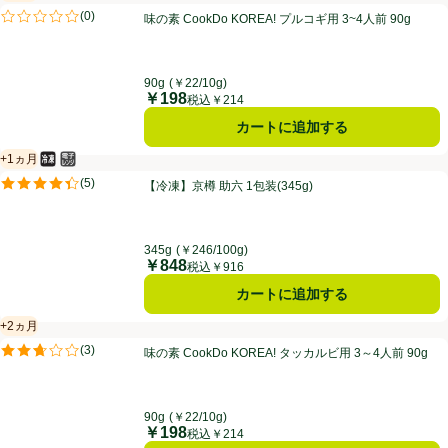
賞味・消費期限保証：2ヵ月
味の素 CookDo KOREA! プルコギ用 3~4人前 90g
(
0
)
味の素 CookDo KOREA! プルコギ用 3~4人前 90g
評価は0件のレビューで5点中0.0点。
90g
(￥22/10g)
￥198
価格
税込￥214
カートに追加する
+1ヵ月
冷凍食品
電子レンジ使用可
賞味・消費期限保証：1ヵ月
【冷凍】京樽 助六 1包装(345g)
(
5
)
【冷凍】京樽 助六 1包装(345g)
評価は5件のレビューで5点中4.4点。
345g
(￥246/100g)
￥848
価格
税込￥916
カートに追加する
+2ヵ月
賞味・消費期限保証：2ヵ月
味の素 CookDo KOREA! タッカルビ用 3～4人前 90g
(
3
)
味の素 CookDo KOREA! タッカルビ用 3～4人前 90g
評価は3件のレビューで5点中2.7点。
90g
(￥22/10g)
￥198
価格
税込￥214