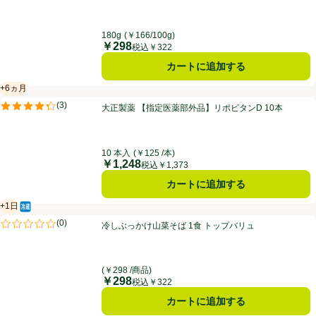
180g
(￥166/100g)
￥298
価格
税込￥322
カートに追加する
+6ヵ月
賞味・消費期限保証：6ヵ月
大正製薬 【指定医薬部外品】リポビタンD 10本
(
3
)
大正製薬 【指定医薬部外品】リポビタンD 10本
評価は3件のレビューで5点中4.3点。
10 本入
(￥125 /本)
￥1,248
価格
税込￥1,373
カートに追加する
+1日
冷蔵食品
賞味・消費期限保証：1日
冷しぶっかけ山菜そば 1食 トップバリュ
(
0
)
冷しぶっかけ山菜そば 1食 トップバリュ
評価は0件のレビューで5点中0.0点。
(￥298 /商品)
￥298
価格
税込￥322
カートに追加する