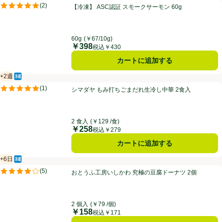
【冷凍】 ASC認証 スモークサーモン 60g
(
2
)
【冷凍】 ASC認証 スモークサーモン 60g
評価は2件のレビューで5点中5.0点。
60g
(￥67/10g)
￥398
価格
税込￥430
カートに追加する
+2週
冷蔵食品
賞味・消費期限保証：2週間
シマダヤ もみ打ちごまだれ生冷し中華 2食入
(
1
)
シマダヤ もみ打ちごまだれ生冷し中華 2食入
評価は1件のレビューで5点中5.0点。
2 食入
(￥129 /食)
￥258
価格
税込￥279
カートに追加する
+6日
冷蔵食品
賞味・消費期限保証：6日
おとうふ工房いしかわ 究極の豆腐ドーナツ 2個
(
5
)
おとうふ工房いしかわ 究極の豆腐ドーナツ 2個
評価は5件のレビューで5点中4.2点。
2 個入
(￥79 /個)
￥158
価格
税込￥171