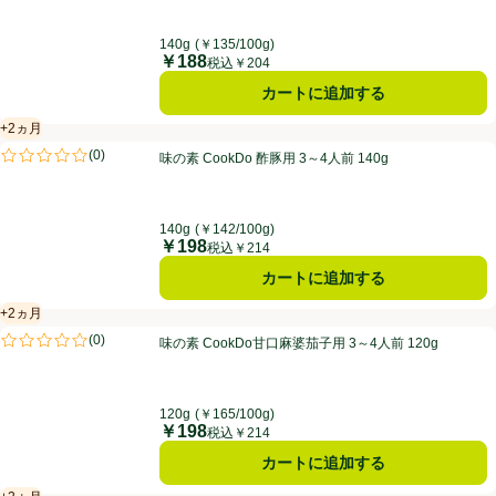
140g
(￥135/100g)
￥188
価格
税込￥204
カートに追加する
+2ヵ月
賞味・消費期限保証：2ヵ月
味の素 CookDo 酢豚用 3～4人前 140g
(
0
)
味の素 CookDo 酢豚用 3～4人前 140g
評価は0件のレビューで5点中0.0点。
140g
(￥142/100g)
￥198
価格
税込￥214
カートに追加する
+2ヵ月
賞味・消費期限保証：2ヵ月
味の素 CookDo甘口麻婆茄子用 3～4人前 120g
(
0
)
味の素 CookDo甘口麻婆茄子用 3～4人前 120g
評価は0件のレビューで5点中0.0点。
120g
(￥165/100g)
￥198
価格
税込￥214
カートに追加する