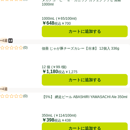
タカノコーヒー オーガニック カフェグラッセ 無糖
評価は0件のレビューで5点中0.0点。
1000ml
1000mL
(￥65/100ml)
￥648
価格
税込￥700
カートに追加する
+4週
冷凍食品
賞味・消費期限保証：4週間
佃善 じゃが豚チーズカレー【冷凍】 12個入 336g
(
0
)
佃善 じゃが豚チーズカレー【冷凍】 12個入 336g
評価は0件のレビューで5点中0.0点。
12 個
(￥99 /個)
￥1,180
価格
税込￥1,275
カートに追加する
+4週
賞味・消費期限保証：4週間
【5%】 網走ビール ABASHIRI YAMASACHI Ale 350ml
(
0
)
【5%】 網走ビール ABASHIRI YAMASACHI Ale 350ml
評価は0件のレビューで5点中0.0点。
350mL
(￥114/100ml)
￥398
価格
税込￥438
カートに追加する