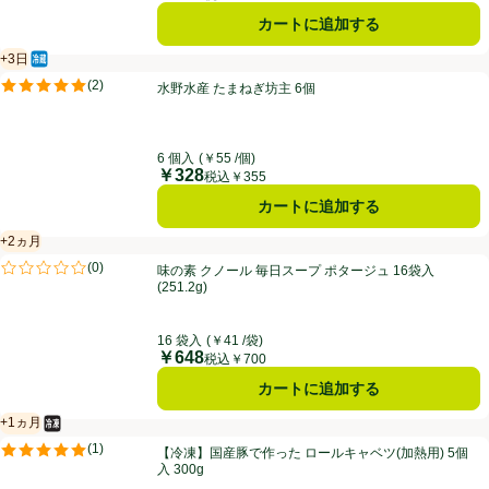
カートに追加する
+3日
冷蔵食品
賞味・消費期限保証：3日
水野水産 たまねぎ坊主 6個
(
2
)
水野水産 たまねぎ坊主 6個
評価は2件のレビューで5点中5.0点。
6 個入
(￥55 /個)
￥328
価格
税込￥355
カートに追加する
+2ヵ月
賞味・消費期限保証：2ヵ月
味の素 クノール 毎日スープ ポタージュ 16袋入 (251.2g)
(
0
)
味の素 クノール 毎日スープ ポタージュ 16袋入
評価は0件のレビューで5点中0.0点。
(251.2g)
16 袋入
(￥41 /袋)
￥648
価格
税込￥700
カートに追加する
+1ヵ月
冷凍食品
賞味・消費期限保証：1ヵ月
【冷凍】国産豚で作った ロールキャベツ(加熱用) 5個入 300g
(
1
)
【冷凍】国産豚で作った ロールキャベツ(加熱用) 5個
評価は1件のレビューで5点中5.0点。
入 300g