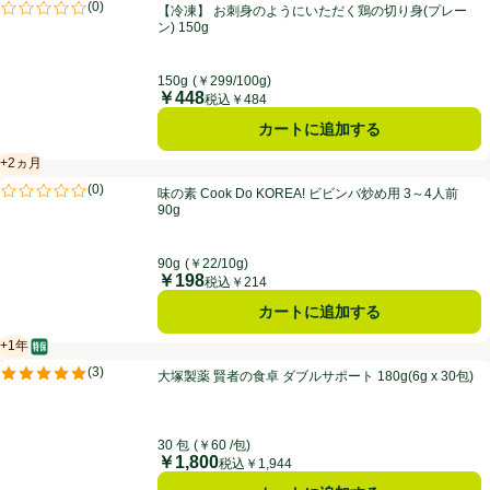
【冷凍】 お刺身のようにいただく鶏の切り身(プレーン) 150g
(
0
)
【冷凍】 お刺身のようにいただく鶏の切り身(プレー
評価は0件のレビューで5点中0.0点。
ン) 150g
150g
(￥299/100g)
￥448
価格
税込￥484
カートに追加する
+2ヵ月
賞味・消費期限保証：2ヵ月
味の素 Cook Do KOREA! ビビンバ炒め用 3～4人前 90g
(
0
)
味の素 Cook Do KOREA! ビビンバ炒め用 3～4人前
評価は0件のレビューで5点中0.0点。
90g
90g
(￥22/10g)
￥198
価格
税込￥214
カートに追加する
+1年
特定保健用食品
賞味・消費期限保証：１年
大塚製薬 賢者の食卓 ダブルサポート 180g(6g x 30包)
(
3
)
大塚製薬 賢者の食卓 ダブルサポート 180g(6g x 30包)
評価は3件のレビューで5点中5.0点。
30 包
(￥60 /包)
￥1,800
価格
税込￥1,944