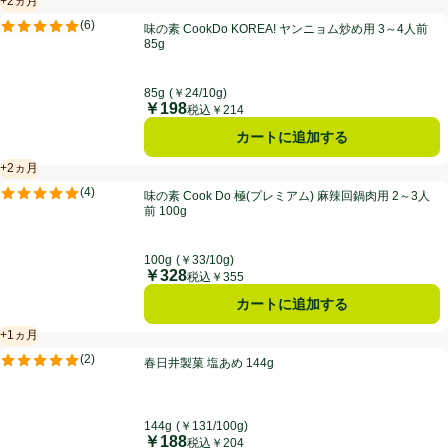
+2ヵ月
賞味・消費期限保証：2ヵ月
味の素 CookDo KOREA! ヤンニョム炒め用 3～4人前 85g
(
6
)
味の素 CookDo KOREA! ヤンニョム炒め用 3～4人前
評価は6件のレビューで5点中5.0点。
85g
85g
(￥24/10g)
￥198
価格
税込￥214
カートに追加する
+2ヵ月
賞味・消費期限保証：2ヵ月
味の素 Cook Do 極(プレミアム) 麻辣回鍋肉用 2～3人前 100g
(
4
)
味の素 Cook Do 極(プレミアム) 麻辣回鍋肉用 2～3人
評価は4件のレビューで5点中5.0点。
前 100g
100g
(￥33/10g)
￥328
価格
税込￥355
カートに追加する
+1ヵ月
賞味・消費期限保証：1ヵ月
春日井製菓 塩あめ 144g
(
2
)
春日井製菓 塩あめ 144g
評価は2件のレビューで5点中5.0点。
144g
(￥131/100g)
￥188
価格
税込￥204