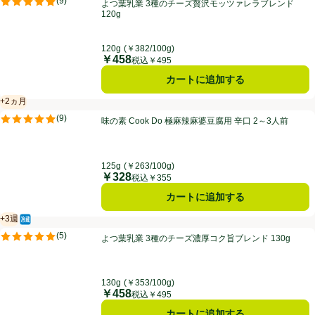
(
9
)
よつ葉乳業 3種のチーズ贅沢モッツァレラブレンド
評価は9件のレビューで5点中4.9点。
120g
120g
(￥382/100g)
￥458
価格
税込￥495
カートに追加する
+2ヵ月
賞味・消費期限保証：2ヵ月
味の素 Cook Do 極麻辣麻婆豆腐用 辛口 2～3人前
(
9
)
味の素 Cook Do 極麻辣麻婆豆腐用 辛口 2～3人前
評価は9件のレビューで5点中4.9点。
125g
(￥263/100g)
￥328
価格
税込￥355
カートに追加する
+3週
冷蔵食品
賞味・消費期限保証：3週間
よつ葉乳業 3種のチーズ濃厚コク旨ブレンド 130g
(
5
)
よつ葉乳業 3種のチーズ濃厚コク旨ブレンド 130g
評価は5件のレビューで5点中5.0点。
130g
(￥353/100g)
￥458
価格
税込￥495
カートに追加する