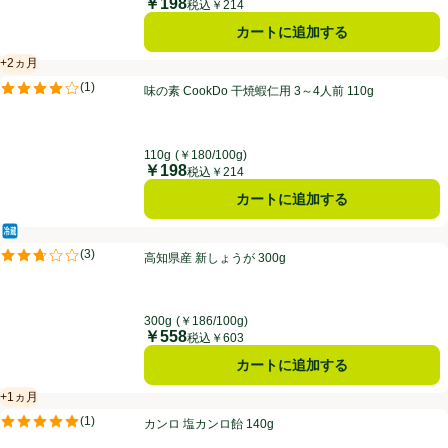
￥198
価格
税込￥214
カートに追加する
+2ヵ月
賞味・消費期限保証：2ヵ月
味の素 CookDo 干焼蝦仁用 3～4人前 110g
(
1
)
味の素 CookDo 干焼蝦仁用 3～4人前 110g
評価は1件のレビューで5点中4.0点。
110g
(￥180/100g)
￥198
価格
税込￥214
カートに追加する
冷蔵食品
高知県産 新しょうが 300g
(
3
)
高知県産 新しょうが 300g
評価は3件のレビューで5点中2.7点。
300g
(￥186/100g)
￥558
価格
税込￥603
カートに追加する
+1ヵ月
賞味・消費期限保証：1ヵ月
カンロ 塩カンロ飴 140g
(
1
)
カンロ 塩カンロ飴 140g
評価は1件のレビューで5点中5.0点。