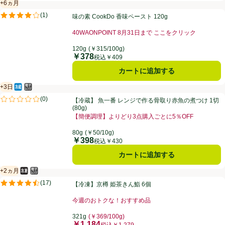
+6ヵ月
賞味・消費期限保証：6ヵ月
味の素 CookDo 香味ペースト 120g
(
1
)
味の素 CookDo 香味ペースト 120g
評価は1件のレビューで5点中4.0点。
40WAONPOINT 8月31日まで ここをクリック
120g
(￥315/100g)
￥378
価格
税込￥409
カートに追加する
+3日
冷蔵食品
電子レンジ使用可
賞味・消費期限保証：3日
【冷蔵】 魚一番 レンジで作る骨取り赤魚の煮つけ 1切 (80g)
(
0
)
【冷蔵】 魚一番 レンジで作る骨取り赤魚の煮つけ 1切
評価は0件のレビューで5点中0.0点。
(80g)
【簡便調理】よりどり3点購入ごとに5％OFF
80g
(￥50/10g)
￥398
価格
税込￥430
カートに追加する
+2ヵ月
冷凍食品
電子レンジ使用可
賞味・消費期限保証：2ヵ月
【冷凍】京樽 姫茶きん鮨 6個
(
17
)
【冷凍】京樽 姫茶きん鮨 6個
評価は17件のレビューで5点中4.5点。
今週のおトクな！おすすめ品
321g
(￥369/100g)
￥1,184
価格
税込￥1,279