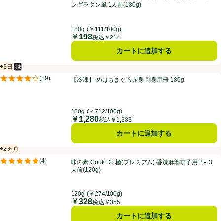
評価は1件のレビューで5点中5.0点。
ングラタン風 1人前(180g)
180g
(￥111/100g)
￥198
価格
税込￥214
カートに追加する
+3日
冷凍食品
賞味・消費期限保証：3日
【冷凍】 めばちまぐろ赤身 刺身用冊 180g
(
19
)
【冷凍】 めばちまぐろ赤身 刺身用冊 180g
評価は19件のレビューで5点中4.1点。
180g
(￥712/100g)
￥1,280
価格
税込￥1,383
カートに追加する
+2ヵ月
賞味・消費期限保証：2ヵ月
味の素 Cook Do 極(プレミアム) 香辣麻婆茄子用 2～3人前(120g)
(
4
)
味の素 Cook Do 極(プレミアム) 香辣麻婆茄子用 2～3
評価は4件のレビューで5点中4.8点。
人前(120g)
120g
(￥274/100g)
￥328
価格
税込￥355
カートに追加する