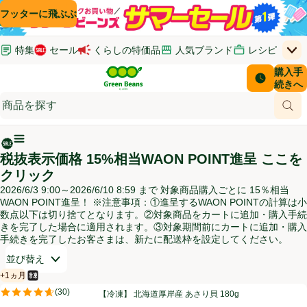
コンテンツに飛ぶ
検索に飛ぶ
フッターに飛ぶ
特集
セール
くらしの特価品
人気ブランド
レシピ
上
Green Beans
お客さ
購入手
￥0
はじめてのお買い物ガイド
イオンカードでおトク
配送日時
続きへ
(新しいウィンドウで開く)
(新しいウィンドウで開く)
サポート・ヘルプ・お問い合わせ
ご意見ボックス
商品
(新しいウィンドウで開く)
(新しいウィンドウで開く)
メインメニュ―ボタン
税抜表示価格 15%相当WAON POINT進呈 ここを
クリック
2026/6/3 9:00～2026/6/10 8:59 まで 対象商品購入ごとに 15％相当
WAON POINT進呈！ ※注意事項：①進呈するWAON POINTの計算は小
数点以下は切り捨てとなります。②対象商品をカートに追加・購入手続
きを完了した場合に適用されます。③対象期間前にカートに追加・購入
手続きを完了したお客さまは、新たに配送枠を設定してください。
開いて並び替えオプションのリストを見る
並び替え
+1ヵ月
冷凍食品
賞味・消費期限保証：1ヵ月
【冷凍】 北海道厚岸産 あさり貝 180g
(
30
)
【冷凍】 北海道厚岸産 あさり貝 180g
評価は30件のレビューで5点中4.6点。
お買い得商品