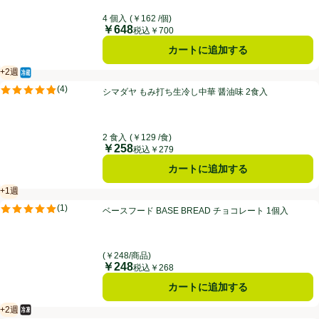
4 個入
(￥162 /個)
￥648
価格
税込￥700
カートに追加する
+2週
冷蔵食品
賞味・消費期限保証：2週間
シマダヤ もみ打ち生冷し中華 醤油味 2食入
(
4
)
シマダヤ もみ打ち生冷し中華 醤油味 2食入
評価は4件のレビューで5点中4.8点。
2 食入
(￥129 /食)
￥258
価格
税込￥279
カートに追加する
+1週
賞味・消費期限保証：１週間
ベースフード BASE BREAD チョコレート 1個入
(
1
)
ベースフード BASE BREAD チョコレート 1個入
評価は1件のレビューで5点中5.0点。
(￥248/商品)
￥248
価格
税込￥268
カートに追加する
+2週
冷凍食品
賞味・消費期限保証：2週間