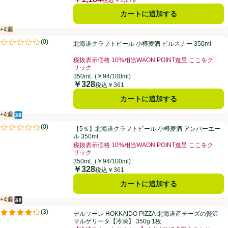
カートに追加する
+4週
賞味・消費期限保証：4週間
北海道クラフトビール 小樽麦酒 ピルスナー 350ml
(
0
)
北海道クラフトビール 小樽麦酒 ピルスナー 350ml
評価は0件のレビューで5点中0.0点。
税抜表示価格 10%相当WAON POINT進呈 ここをク
リック
350mL
(￥94/100ml)
￥328
価格
税込￥361
カートに追加する
+4週
冷蔵食品
賞味・消費期限保証：4週間
【5％】北海道クラフトビール 小樽麦酒 アンバーエール 350ml
(
0
)
【5％】北海道クラフトビール 小樽麦酒 アンバーエー
評価は0件のレビューで5点中0.0点。
ル 350ml
税抜表示価格 10%相当WAON POINT進呈 ここをク
リック
350mL
(￥94/100ml)
￥328
価格
税込￥361
カートに追加する
+4週
冷凍食品
賞味・消費期限保証：4週間
デルソーレ HOKKAIDO PIZZA 北海道産チーズの贅沢マルゲリータ【冷凍
(
3
)
デルソーレ HOKKAIDO PIZZA 北海道産チーズの贅沢
評価は3件のレビューで5点中4.3点。
マルゲリータ【冷凍】 350g 1枚