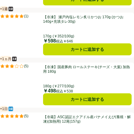
+1週
冷凍食品
賞味・消費期限保証：１週間
【冷凍】 瀬戸内塩レモン炙りかつお 170g (かつお140g+充填タレ30g)
(
1
)
【冷凍】 瀬戸内塩レモン炙りかつお 170g (かつお
評価は1件のレビューで5点中5.0点。
140g+充填タレ30g)
170g
(￥352/100g)
￥598
価格
税込￥646
カートに追加する
+1ヵ月
冷凍食品
賞味・消費期限保証：1ヵ月
【冷凍】国産豚肉 ロールステーキ(チーズ・大葉) 加熱用 180g
(
5
)
【冷凍】国産豚肉 ロールステーキ(チーズ・大葉) 加熱
評価は5件のレビューで5点中2.8点。
用 180g
180g
(￥277/100g)
￥498
価格
税込￥538
カートに追加する
+1日
冷蔵食品
賞味・消費期限保証：1日
【冷蔵】ASC認証エクアドル産バナメイえび(養殖・解凍)(加熱用) 12尾(1
(
5
)
【冷蔵】ASC認証エクアドル産バナメイえび(養殖・解
評価は5件のレビューで5点中4.8点。
凍)(加熱用) 12尾(157g)