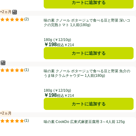
カートに追加する
+2ヵ月
電子レンジ使用可
賞味・消費期限保証：2ヵ月
味の素 クノール ポタージュで食べる豆と野菜 深いコクの完熟トマト 1人前
(
2
)
味の素 クノール ポタージュで食べる豆と野菜 深いコ
評価は2件のレビューで5点中5.0点。
クの完熟トマト 1人前(180g)
180g
(￥12/10g)
￥198
価格
税込￥214
カートに追加する
電子レンジ使用可
味の素 クノール ポタージュで食べる豆と野菜 魚介のうま味クラムチャウダ
(
1
)
味の素 クノール ポタージュで食べる豆と野菜 魚介の
評価は1件のレビューで5点中5.0点。
うま味クラムチャウダー 1人前(180g)
180g
(￥12/10g)
￥198
価格
税込￥214
カートに追加する
+2ヵ月
賞味・消費期限保証：2ヵ月
味の素 CookDo 広東式麻婆豆腐用 3～4人前 125g
(
1
)
味の素 CookDo 広東式麻婆豆腐用 3～4人前 125g
評価は1件のレビューで5点中5.0点。