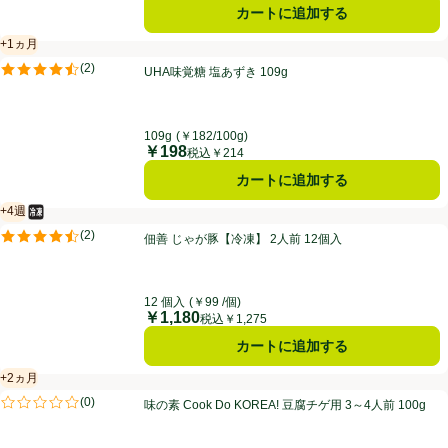
カートに追加する
+1ヵ月
賞味・消費期限保証：1ヵ月
UHA味覚糖 塩あずき 109g
(
2
)
UHA味覚糖 塩あずき 109g
評価は2件のレビューで5点中4.5点。
109g
(￥182/100g)
￥198
価格
税込￥214
カートに追加する
+4週
冷凍食品
賞味・消費期限保証：4週間
佃善 じゃが豚【冷凍】 2人前 12個入
(
2
)
佃善 じゃが豚【冷凍】 2人前 12個入
評価は2件のレビューで5点中4.5点。
12 個入
(￥99 /個)
￥1,180
価格
税込￥1,275
カートに追加する
+2ヵ月
賞味・消費期限保証：2ヵ月
味の素 Cook Do KOREA! 豆腐チゲ用 3～4人前 100g
(
0
)
味の素 Cook Do KOREA! 豆腐チゲ用 3～4人前 100g
評価は0件のレビューで5点中0.0点。