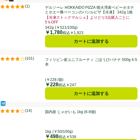
冷凍食品
賞味・消費期限保証：4週間
デルソーレ HOKKAIDO PIZZA 噴火湾産ベビーホタテとホエー豚ベーコ
(
1
)
デルソーレ HOKKAIDO PIZZA 噴火湾産ベビーホタテ
評価は1件のレビューで5点中5.0点。
とホエー豚ベーコンのバジルピザ【冷凍】 342g 1枚
【冷凍ストックマルシェ】よりどり3点購入ごとに
5％OFF
342g
(￥521/100g)
￥1,780
価格
税込￥1,923
カートに追加する
フィリピン産ユニフルーティ ごほうびバナナ 500g 4-5本
(
101
)
フィリピン産ユニフルーティ ごほうびバナナ 500g 4-5
評価は101件のレビューで5点中3.8点。
本
(￥228 /袋)
￥228
価格
税込￥247
カートに追加する
冷蔵食品
国内産 じゃがいも 1kg (6-8個)
(
14
)
国内産 じゃがいも 1kg (6-8個)
評価は14件のレビューで5点中4.1点。
1kg
(￥50/100g)
￥498
価格
税込￥538