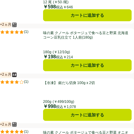
12 尾
(￥50 /尾)
￥598
価格
税込￥646
カートに追加する
+2ヵ月
電子レンジ使用可
賞味・消費期限保証：2ヵ月
味の素 クノール ポタージュで食べる豆と野菜 北海道コーン豆乳仕立て 1人
(
1
)
味の素 クノール ポタージュで食べる豆と野菜 北海道
評価は1件のレビューで5点中5.0点。
コーン豆乳仕立て 1人前(180g)
180g
(￥12/10g)
￥198
価格
税込￥214
カートに追加する
+2ヵ月
冷凍食品
賞味・消費期限保証：2ヵ月
【冷凍】 銀だら切身 100g x 2切
(
1
)
【冷凍】 銀だら切身 100g x 2切
評価は1件のレビューで5点中4.0点。
200g
(￥499/100g)
￥998
価格
税込￥1,078
カートに追加する
+2ヵ月
電子レンジ使用可
賞味・消費期限保証：2ヵ月
味の素 クノール ポタージュで食べる豆と野菜 オニオングラタン風 1人前(
(
1
)
味の素 クノール ポタージュで食べる豆と野菜 オニオ