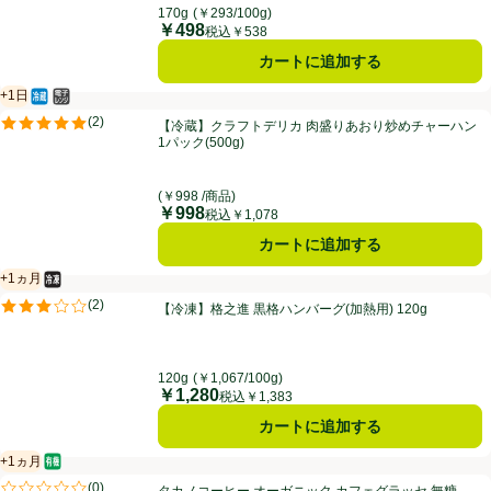
170g
(￥293/100g)
￥498
価格
税込￥538
カートに追加する
+1日
冷蔵食品
電子レンジ使用可
賞味・消費期限保証：1日
【冷蔵】クラフトデリカ 肉盛りあおり炒めチャーハン 1パック(500g)
(
2
)
【冷蔵】クラフトデリカ 肉盛りあおり炒めチャーハン
評価は2件のレビューで5点中5.0点。
1パック(500g)
(￥998 /商品)
￥998
価格
税込￥1,078
カートに追加する
+1ヵ月
冷凍食品
賞味・消費期限保証：1ヵ月
【冷凍】格之進 黒格ハンバーグ(加熱用) 120g
(
2
)
【冷凍】格之進 黒格ハンバーグ(加熱用) 120g
評価は2件のレビューで5点中3.0点。
120g
(￥1,067/100g)
￥1,280
価格
税込￥1,383
カートに追加する
+1ヵ月
オーガニック/有機
賞味・消費期限保証：1ヵ月
タカノコーヒー オーガニック カフェグラッセ 無糖 1000ml
(
0
)