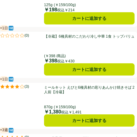
125g
(￥159/100g)
￥198
価格
税込￥214
カートに追加する
+1日
冷蔵食品
賞味・消費期限保証：1日
【冷蔵】6種具材のこだわり冷し中華 1食 トップバリュ
(
0
)
【冷蔵】6種具材のこだわり冷し中華 1食 トップバリュ
評価は0件のレビューで5点中0.0点。
(￥398 /商品)
￥398
価格
税込￥430
カートに追加する
+1日
冷蔵食品
賞味・消費期限保証：1日
ミールキット えびと6種具材の彩りあんかけ焼きそば 2人前【冷蔵】
(
3
)
ミールキット えびと6種具材の彩りあんかけ焼きそば 2
評価は3件のレビューで5点中4.0点。
人前【冷蔵】
870g
(￥159/100g)
￥1,380
価格
税込￥1,491
カートに追加する
+3週
冷蔵食品
賞味・消費期限保証：3週間
よつ葉乳業 3種のチーズ贅沢モッツァレラブレンド 120g