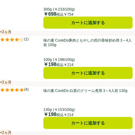
300g
(￥233/100g)
￥698
価格
税込￥754
カートに追加する
+2ヵ月
賞味・消費期限保証：2ヵ月
味の素 CookDo豚肉ともやしの四川香味炒め用 3～4人前 100g
(
1
)
味の素 CookDo豚肉ともやしの四川香味炒め用 3～4人
評価は1件のレビューで5点中4.0点。
前 100g
100g
(￥198/100g)
￥198
価格
税込￥214
カートに追加する
+2ヵ月
賞味・消費期限保証：2ヵ月
味の素 CookDo 白菜のクリーム煮用 3～4人前 130g
(
4
)
味の素 CookDo 白菜のクリーム煮用 3～4人前 130g
評価は4件のレビューで5点中5.0点。
130g
(￥153/100g)
￥198
価格
税込￥214
カートに追加する
+2ヵ月