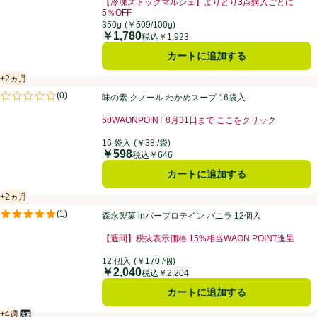
【冷凍ストックマルシェ】よりどり3点購入ごとに
5％OFF
350g
(￥509/100g)
￥1,780
価格
税込￥1,923
カートに追加する
+2ヵ月
賞味・消費期限保証：2ヵ月
味の素 クノール わかめスープ 16袋入
(
0
)
味の素 クノール わかめスープ 16袋入
評価は0件のレビューで5点中0.0点。
60WAONPOINT 8月31日まで ここをクリック
16 袋入
(￥38 /袋)
￥598
価格
税込￥646
カートに追加する
+2ヵ月
賞味・消費期限保証：2ヵ月
森永製菓 inバープロテイン バニラ 12個入
(
1
)
森永製菓 inバープロテイン バニラ 12個入
評価は1件のレビューで5点中5.0点。
【週間】税抜表示価格 15%相当WAON POINT進呈
12 個入
(￥170 /個)
￥2,040
価格
税込￥2,204
カートに追加する
+4週