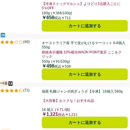
【冷凍ストックマルシェ】よりどり3点購入ごとに
5％OFF
180g
(￥366/100g)
￥658
価格
税込￥711
カートに追加する
冷蔵食品
オーストラリア産 手で皮がむけるマーコット 6-8個入 550g
(
40
)
オーストラリア産 手で皮がむけるマーコット 6-8個入
評価は40件のレビューで5点中3.2点。
550g
税抜表示価格 10%相当WAON POINT進呈 ここをク
リック
550g
(￥91/100g)
￥498
価格
税込￥538
カートに追加する
+4週
冷凍食品
賞味・消費期限保証：4週間
佃善 札幌ジャンボ肉ぎょうざ【冷凍】 16個入 560g
(
71
)
佃善 札幌ジャンボ肉ぎょうざ【冷凍】 16個入 560g
評価は71件のレビューで5点中4.3点。
【大容量】おトクな！おすすめ品
16 個入
(￥71 /個)
￥1,121
価格
税込￥1,211
カートに追加する