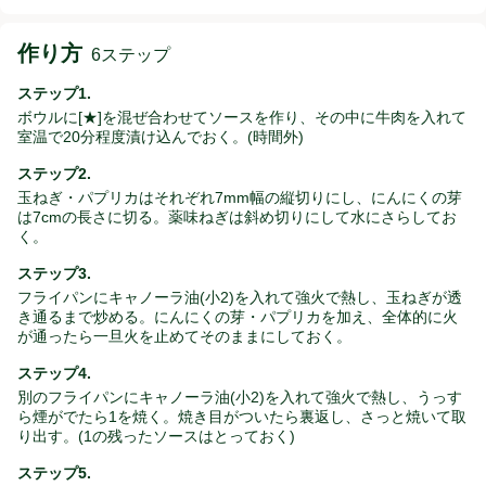
作り方
6ステップ
ステップ1.
ボウルに[★]を混ぜ合わせてソースを作り、その中に牛肉を入れて
室温で20分程度漬け込んでおく。(時間外)
ステップ2.
玉ねぎ・パプリカはそれぞれ7mm幅の縦切りにし、にんにくの芽
は7cmの長さに切る。薬味ねぎは斜め切りにして水にさらしてお
く。
ステップ3.
フライパンにキャノーラ油(小2)を入れて強火で熱し、玉ねぎが透
き通るまで炒める。にんにくの芽・パプリカを加え、全体的に火
が通ったら一旦火を止めてそのままにしておく。
ステップ4.
別のフライパンにキャノーラ油(小2)を入れて強火で熱し、うっす
ら煙がでたら1を焼く。焼き目がついたら裏返し、さっと焼いて取
り出す。(1の残ったソースはとっておく)
ステップ5.