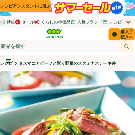
コンテンツに飛ぶ
検索に飛ぶ
フッターに飛ぶ
レシピアシスタントに飛ぶ
特集
セール
くらしの特価品
人気ブランド
レシピ
上
Green Beans
お客さ
購入手
￥0
はじめてのお買い物ガイド
イオンカードでおトク
配送日時
続きへ
(新しいウィンドウで開く)
(新しいウィンドウで開く)
サポート・ヘルプ・お問い合わせ
ご意見ボックス
商品
(新しいウィンドウで開く)
(新しいウィンドウで開く)
メインメニュ―ボタン
レシピ
タスマニアビーフと彩り野菜のスタミナステーキ丼