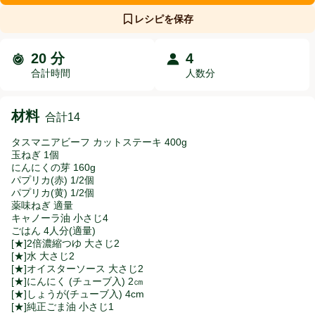
レシピを保存
20 分
4
時間と人数分
合計時間
人数分
材料
合計14
タスマニアビーフ カットステーキ 400g
玉ねぎ 1個
にんにくの芽 160g
パプリカ(赤) 1/2個
パプリカ(黄) 1/2個
薬味ねぎ 適量
キャノーラ油 小さじ4
ごはん 4人分(適量)
[★]2倍濃縮つゆ 大さじ2
[★]水 大さじ2
[★]オイスターソース 大さじ2
[★]にんにく (チューブ入) 2㎝
[★]しょうが(チューブ入) 4cm
[★]純正ごま油 小さじ1